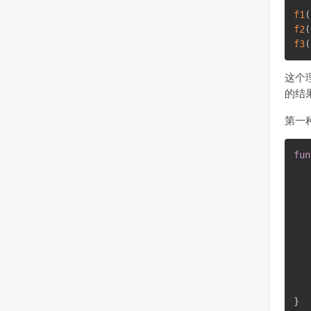
f1
(
f2
(
f3
(
这个
的结
第一
fun
   
}