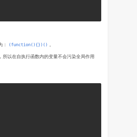
为：
。
(function(){})()
，所以在自执行函数内的变量不会污染全局作用