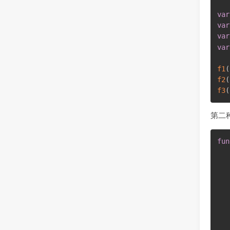
var
var
var
var
f1
(
f2
(
f3
(
第二
fun
   