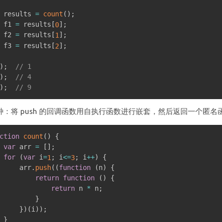
 results 
=
count
(
)
;
 f1 
=
 results
[
]
;
0
 f2 
=
 results
[
]
;
1
 f3 
=
 results
[
]
;
2
)
;
// 1
)
;
// 4
)
;
// 9
种：将 push 的回调函数用自执行函数进行嵌套，然后返回一个匿
ction
count
(
)
{
var
 arr 
=
[
]
;
for
(
var
 i
=
;
 i
<=
;
 i
++
)
{
1
3
     arr
.
push
(
(
function
(
n
)
{
return
function
(
)
{
return
 n 
*
 n
;
}
}
)
(
i
)
)
;
}