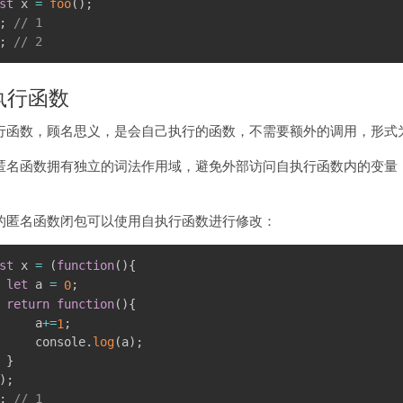
st
 x 
=
foo
(
)
;
;
// 1
;
// 2
执行函数
行函数，顾名思义，是会自己执行的函数，不需要额外的调用，形式
匿名函数拥有独立的词法作用域，避免外部访问自执行函数内的变量
的匿名函数闭包可以使用自执行函数进行修改：
st
 x 
=
(
function
(
)
{
let
 a 
=
;
0
return
function
(
)
{
     a
+
=
;
1
     console
.
log
(
a
)
;
}
)
;
;
// 1