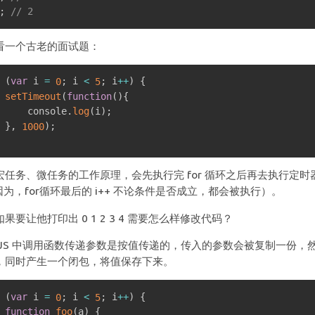
;
// 2
看一个古老的面试题：
(
var
 i 
=
;
 i 
<
;
 i
++
)
{
0
5
setTimeout
(
function
(
)
{
     console
.
log
(
i
)
;
}
,
)
;
1000
宏任务、微任务的工作原理，会先执行完 for 循环之后再去执行定时器，
因为，for循环最后的 i++ 不论条件是否成立，都会被执行）。
果要让他打印出 0 1 2 3 4 需要怎么样修改代码？
 JS 中调用函数传递参数是按值传递的，传入的参数会被复制一份
，同时产生一个闭包，将值保存下来。
(
var
 i 
=
;
 i 
<
;
 i
++
)
{
0
5
function
foo
(
a
)
{