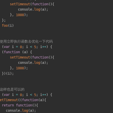
setTimeout
(
function
(
)
{
         console
.
log
(
a
)
;
}
,
)
;
1000
}
;
foo
(
i
)
/ 使用立即执行函数去优化一下代码
(
var
 i 
=
;
 i 
<
;
 i
++
)
{
0
5
(
function
(
a
)
{
setTimeout
(
function
(
)
{
         console
.
log
(
a
)
;
}
,
)
;
1000
}
)
(
i
)
;
 这样也是可以的
(
var
 i 
=
;
 i 
<
;
 i
++
)
{
0
5
etTimeout
(
(
function
(
a
)
{
return
function
(
)
{
   console
.
log
(
a
)
;