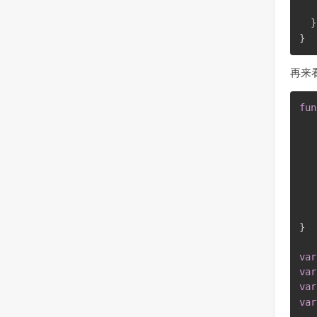
}
}
再来
fun
   
}
var
var
var
var