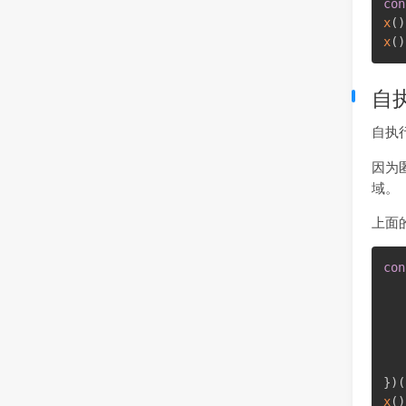
con
x
(
)
x
(
)
自
自执
因为
域。
上面
con
   
   
}
)
(
x
(
)