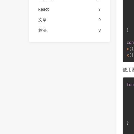
   
React
7
   
文章
9
}
算法
8
con
x
(
)
x
(
)
使用
fun
   
   
}