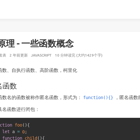
S原理 - 一些函数概念
发表
2 年前
更新
JAVASCRIPT
10 分钟读完 (大约1429个字)
函数、自执行函数、高阶函数，柯里化
名函数
函数名的函数被称作匿名函数，形式为：
，匿名函数
function(){}
具名函数进行闭包：
ction
foo
(
)
{
let
 a 
=
;
0
function
child
(
)
{