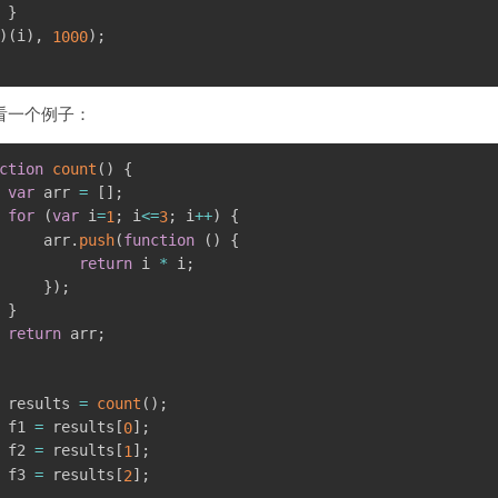
}
)
(
i
)
,
)
;
1000
看一个例子：
ction
count
(
)
{
var
 arr 
=
[
]
;
for
(
var
 i
=
;
 i
<=
;
 i
++
)
{
1
3
     arr
.
push
(
function
(
)
{
return
 i 
*
 i
;
}
)
;
}
return
 arr
;
 results 
=
count
(
)
;
 f1 
=
 results
[
]
;
0
 f2 
=
 results
[
]
;
1
 f3 
=
 results
[
]
;
2