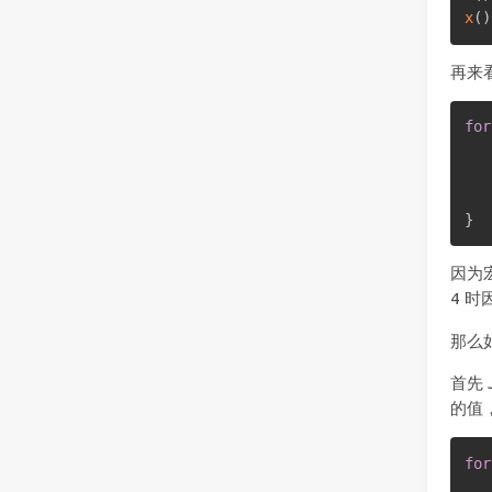
x
(
)
再来
for
   
}
因为
4 时
那么如
首先
的值
for