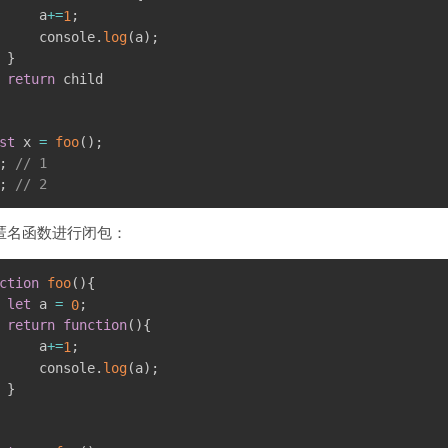
     a
+
=
;
1
     console
.
log
(
a
)
;
}
return
st
 x 
=
foo
(
)
;
;
// 1
;
// 2
匿名函数进行闭包：
ction
foo
(
)
{
let
 a 
=
;
0
return
function
(
)
{
     a
+
=
;
1
     console
.
log
(
a
)
;
}