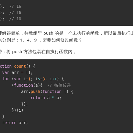
)
;
// 16
)
;
// 16
)
;
// 16
理解很简单，往数组里 push 的是一个未执行的函数，所以最后执行出的结
果分别是：1、4、9 ，需要如何修改函数？
种：将 push 方法包裹在自执行函数内，
ction
count
(
)
{
var
 arr 
=
[
]
;
for
(
var
 i
=
;
 i
<=
;
 i
++
)
{
1
3
(
function
(
a
)
{
// 按值传递
         arr
.
push
(
function
(
)
{
return
 a 
*
 a
;
}
)
;
}
)
(
i
)
}
return
 arr
;