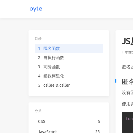
J
目录
1
匿名函数
4 年前
2
自执行函数
匿名
3
高阶函数
4
函数柯里化
匿
5
callee & caller
没有
使用
分类
fun
CSS
5
JavaScript
23